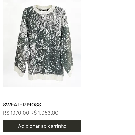
SWEATER MOSS
Preço normal
Preço promocional
R$ 1.170,00
R$ 1.053,00
Adicionar ao carrinho