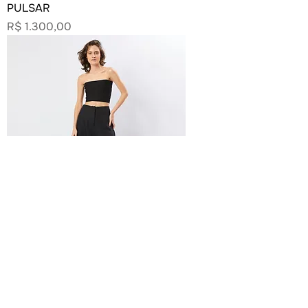
PULSAR
Preço
R$ 1.300,00
CALÇA BARREL
Preço
R$ 1.680,00