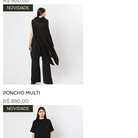
Preço
R$ 900,00
NOVIDADE
PONCHO MULTI
Preço
R$ 890,00
NOVIDADE