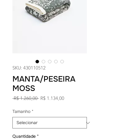
SKU: 430110512
MANTA/PESEIRA
MOSS
Preço
Preço
 R$ 1.260,00 
R$ 1.134,00
normal
promocional
Tamanho
*
Quantidade
*