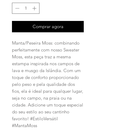
Comprar agora
Manta/Peseira Moss: combinando
perfeitamente com nosso Sweater
Moss, esta peça traz a mesma
estampa inspirada nos campos de
lava e musgo da Islândia. Com um
toque de conforto proporcionado
pelo peso e pela qualidade dos
fios, ela é ideal para qualquer lugar,
seja no campo, na praia ou na
cidade. Adicione um toque especial
do seu estilo ao seu cantinho
favorito! #EstiloVersátil
#MantaMoss