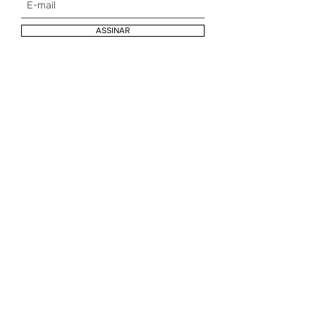
ASSINAR
Loja
Rua Lisboa, 316
Pinheiros - São Paulo - SP
Showroom
Rua José Maria Lisboa, 873 - Casa 4
Jardim Paulista - São Paulo - SP
Termos e Privacidade