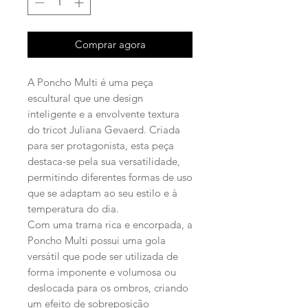
Comprar agora
A Poncho Multi é uma peça
escultural que une design
inteligente e a envolvente textura
do tricot Juliana Gevaerd. Criada
para ser protagonista, esta peça
destaca-se pela sua versatilidade,
permitindo diferentes formas de uso
que se adaptam ao seu estilo e à
temperatura do dia.
Com uma trama rica e encorpada, a
Poncho Multi possui uma gola
versátil que pode ser utilizada de
forma imponente e volumosa ou
deslocada para os ombros, criando
um efeito de sobreposição