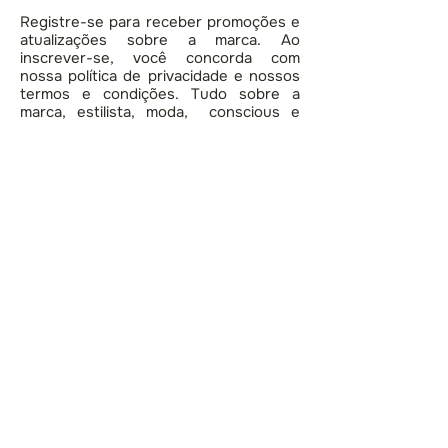
Registre-se para receber promoções e
atualizações sobre a marca. Ao
inscrever-se, você concorda com
nossa política de privacidade e nossos
termos e condições. Tudo sobre a
marca, estilista, moda, conscious e
lifestyle.
ASSINAR
Loja
Rua Lisboa, 316
Pinheiros - São Paulo - SP