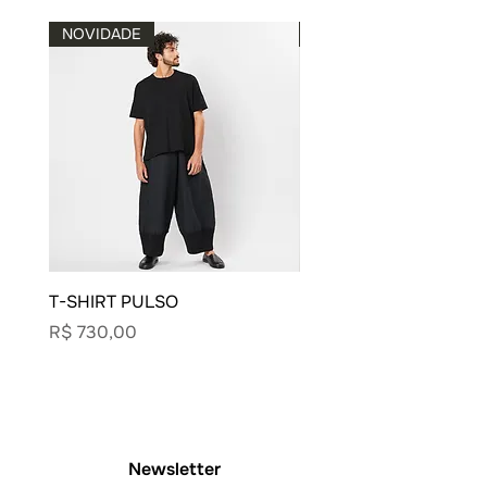
NOVIDADE
NOVIDADE
T-SHIRT PULSO
BLUSA CARECA VIVO
Preço
Preço
R$ 730,00
R$ 900,00
Newsletter