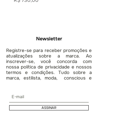
R$ 730,00
R$ 900,00
Newsletter
Registre-se para receber promoções e
atualizações sobre a marca. Ao
inscrever-se, você concorda com
nossa política de privacidade e nossos
termos e condições. Tudo sobre a
marca, estilista, moda, conscious e
lifestyle.
ASSINAR