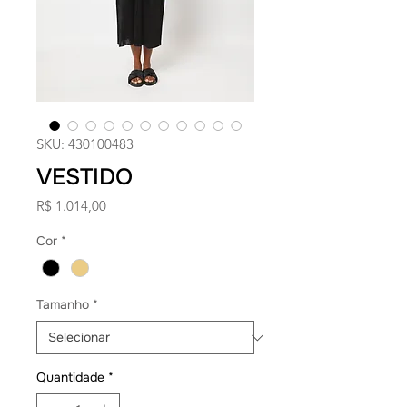
SKU: 430100483
VESTIDO
Preço
R$ 1.014,00
Cor
*
Tamanho
*
Quantidade
*