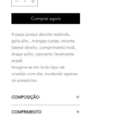
Comprar agora
A peça possui decote redondo,
gola alta , mangas curtas, recorte
lateral direito, comprimento midi,
shape solto, caimento levemente
evasê.
Imagine-se em todo tipo de
ocasião com ele, mudando apenas
os acessórios.
COMPOSIÇÃO
100%VISCOSE
COMPRIMENTO
OMBRO: 8 CM P | 9 CM M | 10 CM