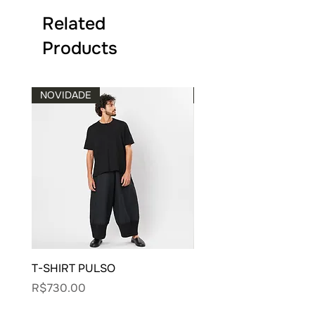
Related
Products
NOVIDADE
NOVIDADE
T-SHIRT PULSO
BLUSA CARECA VIVO
Price
Price
R$730.00
R$900.00