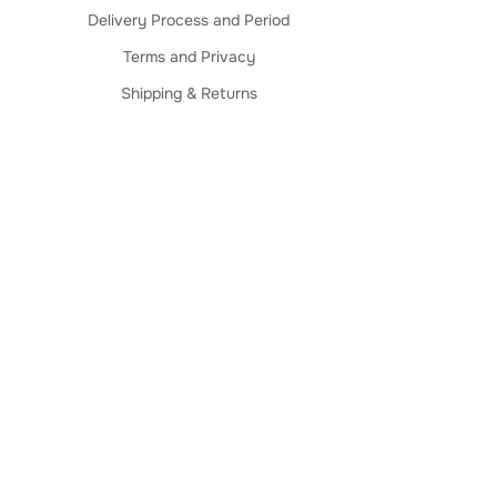
Delivery Process and Period
Terms and Privacy
Shipping & Returns
Caring for your Product
Delivery Process and Period
Terms and Privacy
Shipping & Returns
Termos e Privacidade
Entregas e Prazos