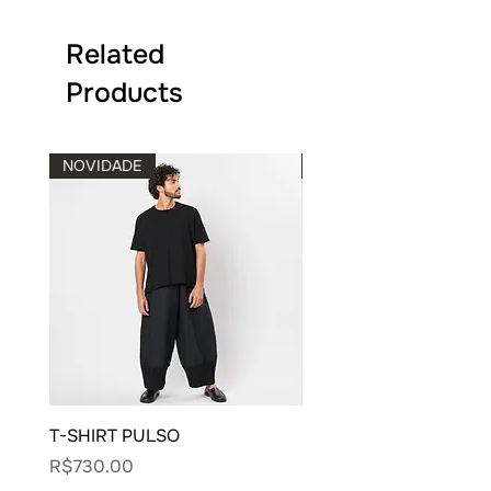
COMPRIMENTO: 81 CM
Related
Products
NOVIDADE
NOVIDADE
T-SHIRT PULSO
BLUSA CARECA VIVO
Price
Price
R$730.00
R$900.00