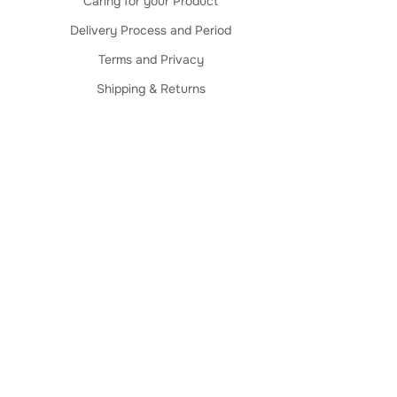
Caring for your Product
Delivery Process and Period
Terms and Privacy
Shipping & Returns
Caring for your Product
Delivery Process and Period
Terms and Privacy
Shipping & Returns
Termos e Privacidade
Entregas e Prazos