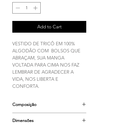
Add to Cart
VESTIDO DE TRICÔ EM 100%
ALGODÃO COM BOLSOS QUE
ABRAÇAM, SUA MANGA
VOLTADA PARA CIMA NOS FAZ
LEMBRAR DE AGRADECER A
VIDA, NOS LIBERTA E
CONFORTA.
Composição
100% Algodão
Dimensões
Largura