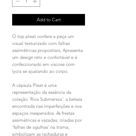
Add to Cart
O top pleat confere a peça um
visual texturizado com falhas
assimétricas propositais, Apresenta
um design reto e confortável e é
confeccionado em viscose com
lycra se ajustando ao corpo.
A cápsula Pleat é uma
representação da essência da
coleção 'Rios Submersos': a beleza
encontrada nas imperfeições e nos
espaços inesperados. As frestas
assimétricas e vazadas, criadas por
'falhas de agulhas' na trama,
simbolizam as rachaduras e