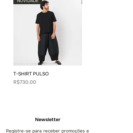
NOVIDADE
NOVIDADE
T-SHIRT PULSO
BLUSA CARECA VIVO
Price
Price
R$730.00
R$900.00
Newsletter
Registre-se para receber promoções e