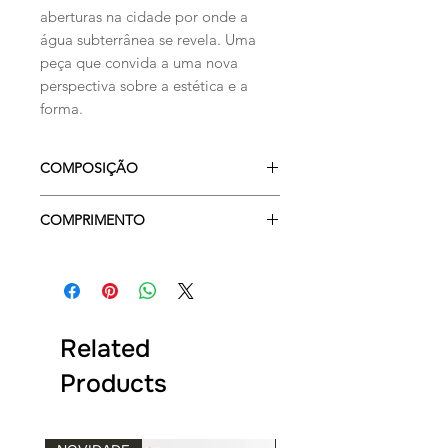
aberturas na cidade por onde a
água subterrânea se revela. Uma
peça que convida a uma nova
perspectiva sobre a estética e a
forma.
COMPOSIÇÃO
96% VISCOSE e 4% POLIAMIDA
COMPRIMENTO
OMBRO: 6 CM P | 8 CM M | 9 CM G
LARGURA: 31 CM P | 33 CM M | 35
CM G
COMPRIMENTO: 29 CM P | 31 CM M
| 33CM G
Related
Products