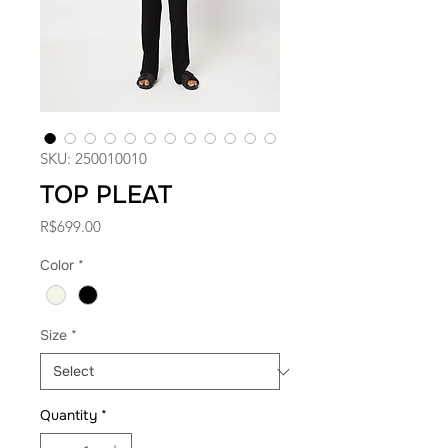
SKU: 250010010
TOP PLEAT
Price
R$699.00
Color
*
Size
*
Quantity
*