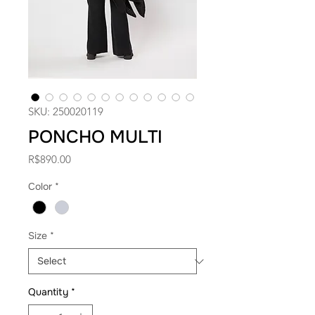
SKU: 250020119
PONCHO MULTI
Price
R$890.00
Color
*
Size
*
Quantity
*