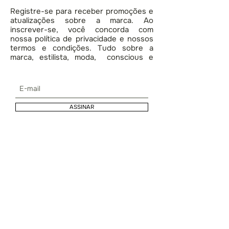
Registre-se para receber promoções e
atualizações sobre a marca. Ao
inscrever-se, você concorda com
nossa política de privacidade e nossos
termos e condições. Tudo sobre a
marca, estilista, moda, conscious e
lifestyle.
ASSINAR
Caring for your Product
Delivery Process and Period
Terms and Privacy
Shipping & Returns