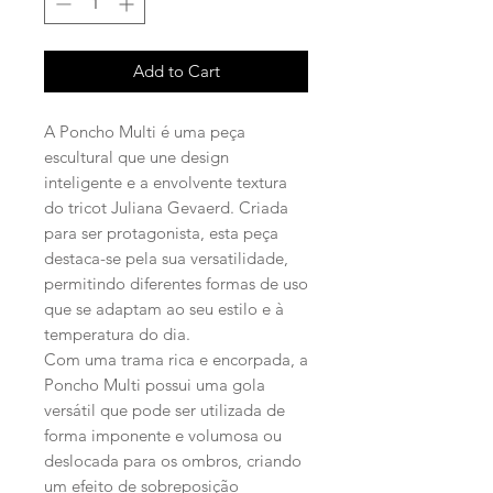
Add to Cart
A Poncho Multi é uma peça
escultural que une design
inteligente e a envolvente textura
do tricot Juliana Gevaerd. Criada
para ser protagonista, esta peça
destaca-se pela sua versatilidade,
permitindo diferentes formas de uso
que se adaptam ao seu estilo e à
temperatura do dia.
Com uma trama rica e encorpada, a
Poncho Multi possui uma gola
versátil que pode ser utilizada de
forma imponente e volumosa ou
deslocada para os ombros, criando
um efeito de sobreposição