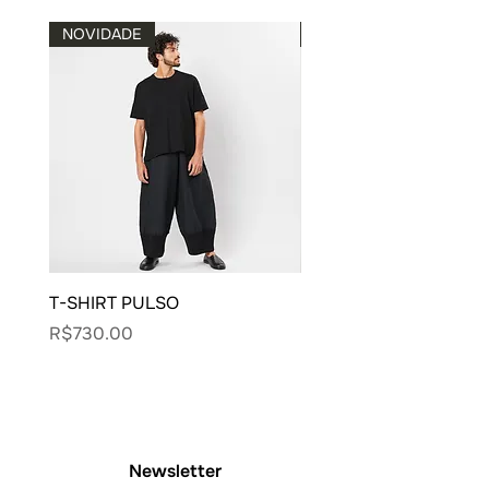
NOVIDADE
NOVIDADE
T-SHIRT PULSO
BLUSA CARECA VIVO
Price
Price
R$730.00
R$900.00
Newsletter