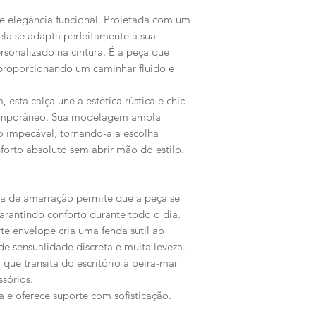
de elegância funcional. Projetada com um
ela se adapta perfeitamente à sua
rsonalizado na cintura. É a peça que
 proporcionando um caminhar fluido e
esta calça une a estética rústica e chic
ntemporâneo. Sua modelagem ampla
o impecável, tornando-a a escolha
rto absoluto sem abrir mão do estilo.
ma de amarração permite que a peça se
garantindo conforto durante todo o dia.
e envelope cria uma fenda sutil ao
e sensualidade discreta e muita leveza.
que transita do escritório à beira-mar
sórios.
ta e oferece suporte com sofisticação.