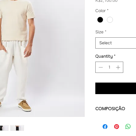
R$2,100.00
Color
*
Size
*
Select
Quantity
*
COMPOSIÇÃO
100% LINHO