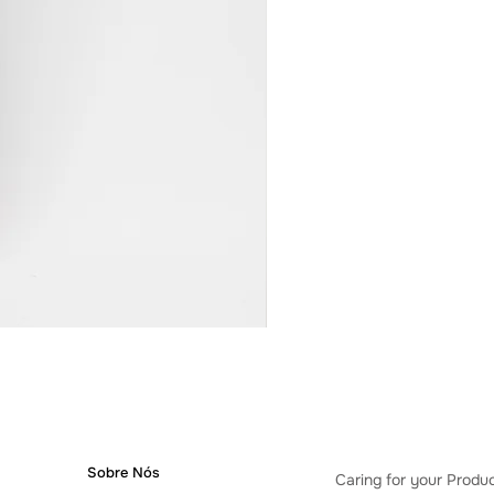
BLUSA CARECA VIVO MAN
Price
R$900.00
Sobre Nós
Caring for your Produ