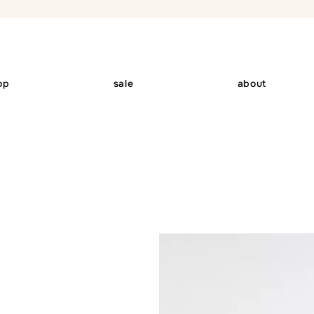
op
sale
about