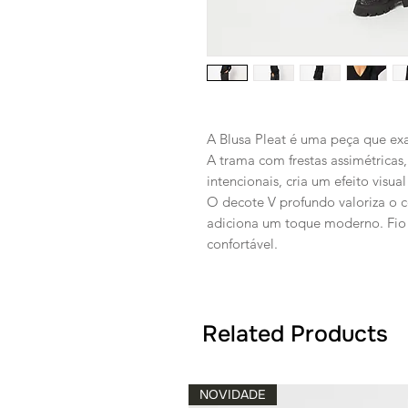
A Blusa Pleat é uma peça que exa
A trama com frestas assimétricas,
intencionais, cria um efeito visual
O decote V profundo valoriza o
adiciona um toque moderno. Fio 
confortável.
Related Products
NOVIDADE