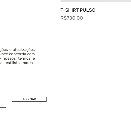
T-SHIRT PULSO
Price
R$730.00
ções e atualizações
, você concorda com
 e nossos termos e
, estilista, moda,
ASSINAR