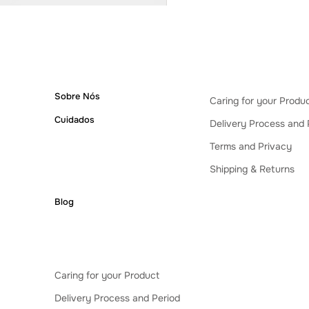
BLUSA CARECA VIVO MAN
Price
R$900.00
Sobre Nós
Caring for your Produ
Cuidados
Delivery Process and 
Terms and Privacy
Shipping & Returns
Blog
Caring for your Product
Delivery Process and Period